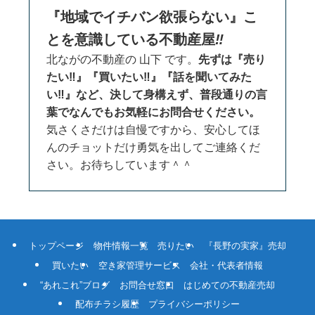
『地域でイチバン欲張らない』こ
とを意識している不動産屋
‼
北ながの不動産の 山下 です。
先ずは『売り
たい‼』『買いたい‼』『話を聞いてみた
い‼』など、決して身構えず、普段通りの言
葉でなんでもお気軽にお問合せください。
気さくさだけは自慢ですから、安心してほ
んのチョットだけ勇気を出してご連絡くだ
さい。お待ちしています＾＾
トップページ
物件情報一覧
売りたい
『長野の実家』売却
買いたい
空き家管理サービス
会社・代表者情報
“あれこれ”ブログ
お問合せ窓口
はじめての不動産売却
配布チラシ履歴
プライバシーポリシー