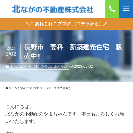
＼ “ あれこれ ” ブログ （コチラから）／
長野市 妻科 新築建売住宅 販
2023
5/02
売中‼
2023-05-02
1、ブログ全体
5、物件のごあんない
ホーム
“あれこれ”ブログ
1、ブログ全体
こんにちは。
北ながの不動産のやまちゃんです。本日もよろしくお願
いいたします。