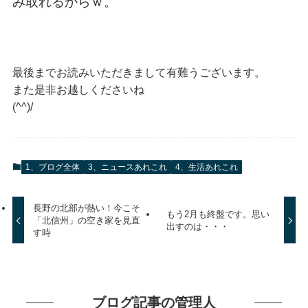
み取れるからｗ。
最後までお読みいただきまして有難うございます。
また是非お越しくださいね
(^^)/
1、ブログ全体
3、ニュースあれこれ
4、生活あれこれ
長野の北部が熱い！今こそ
もう2月も終盤です。思い
「北信州」の空き家を見直
出すのは・・・
す時
ブログ記事の管理人