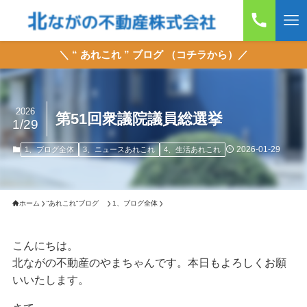
＼ “ あれこれ ” ブログ （コチラから）／
2026
第51回衆議院議員総選挙
1/29
2026-01-29
1、ブログ全体
3、ニュースあれこれ
4、生活あれこれ
ホーム
“あれこれ”ブログ
1、ブログ全体
こんにちは。
北ながの不動産のやまちゃんです。本日もよろしくお願
いいたします。