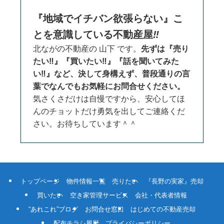
『地域でイチバン欲張らない』こ
とを意識している不動産屋
‼
北ながの不動産の 山下 です。
先ずは『売り
たい‼』『買いたい‼』『話を聞いてみた
い‼』など、決して身構えず、普段通りの言
葉でなんでもお気軽にお問合せください。
気さくさだけは自慢ですから、安心してほ
んのチョットだけ勇気を出してご連絡くだ
さい。お待ちしています＾＾
トップページ
物件情報一覧
売りたい
『長野の実家』売却
買いたい
空き家管理サービス
会社・代表者情報
“あれこれ”ブログ
お問合せ窓口
はじめての不動産売却
配布チラシ履歴
プライバシーポリシー