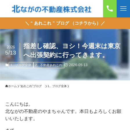
＼ “ あれこれ ” ブログ （コチラから）／
指差し確認、ヨシ！今週末は東京
2026
5/13
へ出張契約に行ってきます。
2026-05-13
1、ブログ全体
2、不動産あれこれ
ホーム
“あれこれ”ブログ
1、ブログ全体
こんにちは。
北ながの不動産のやまちゃんです。本日もよろしくお願
いいたします。