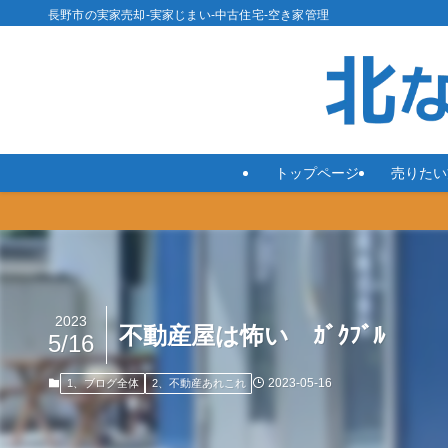
長野市の実家売却-実家じまい-中古住宅-空き家管理
トップページ
売りたい
2023
不動産屋は怖い ｶﾞｸﾌﾞﾙ
5/16
2023-05-16
1、ブログ全体
2、不動産あれこれ