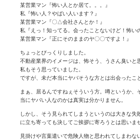
某営業マン『怖い人とか居て。。。』
私『怖い人？やばい人います？』
某営業マン『〇△会社さんとか！』
私『えっ！知ってる。会ったことないけど！怖い
某営業マン『正にそのままのヤ〇〇ですよ！』
ちょっとびっくりしました。
不動産業界のイメージは、怖そう、うさん臭いと
私もそう思っていました。
ですが、未だ本当にヤバそうな方とは出会ったこ
まぁ、居るんですねぇそういう方。噂というか、
当にヤバい人なのかは真実は分かりません。
しかし、そう見られてしまうというのは大きな失
に立ち寄っても決してご挨拶に寄ろうとは思いま
見掛けや言葉遣いで危険人物と思われてしまわな